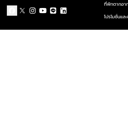
ที่พักตากอา
โปรโมชั่นแล
facebook
x
instagram
youtube
line
linkedin
แบบแจ้งเกี่ยวกับข้อมูลส่วนบุคคล
ข้อกำหนดและเงื่อนไข