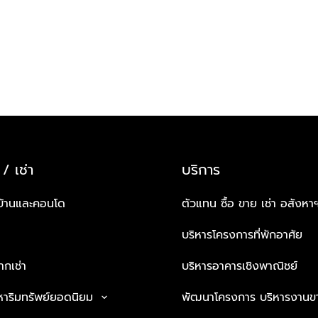
 / เช่า
บริการ
บ้านและคอนโด
ตัวแทน ซื้อ ขาย เช่า อสังหา
บริหารโครงการที่พักอาศัย
กเช่า
บริหารอาคารเชิงพาณิชย์
หาริมทรัพย์ยอดนิยม
พัฒนาโครงการ บริหารงานข
keyboard_arrow_down