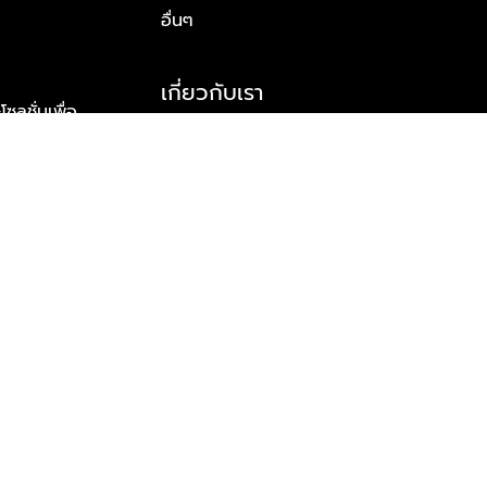
อื่นๆ
เกี่ยวกับเรา
ูชั่นเพื่อ
รู้จักพลัส พร็อพเพอร์ตี้
าร์ทเนอร์
รางวัลและความสำเร็จ
ข้อมูลติดต่อ
© 2026 บริษัท พลัส พร็อพเพอร์ตี้ จำกัด สงวนลิขสิทธิ์ทุกประการ