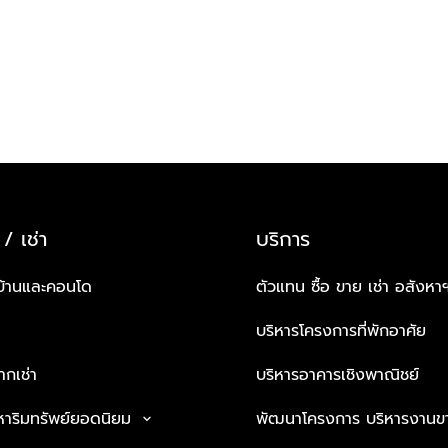
 / เช่า
บริการ
บ้านและคอนโด
ตัวแทน ซื้อ ขาย เช่า อสังหา
บริหารโครงการที่พักอาศัย
กเช่า
บริหารอาคารเชิงพาณิชย์
หาริมทรัพย์ยอดนิยม
พัฒนาโครงการ บริหารงานข
keyboard_arrow_down