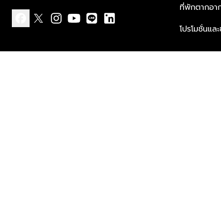
ที่พักตากอา
โปรโมชั่นแล
facebook
x
instagram
youtube
line
linkedin
แบบแจ้งเกี่ยวกับข้อมูลส่วนบุคคล
ข้อกำหนดและเงื่อนไข