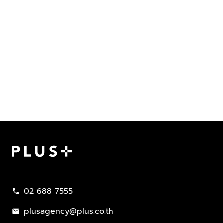
Plus Property
02 688 7555
call
plusagency@plus.co.th
mail