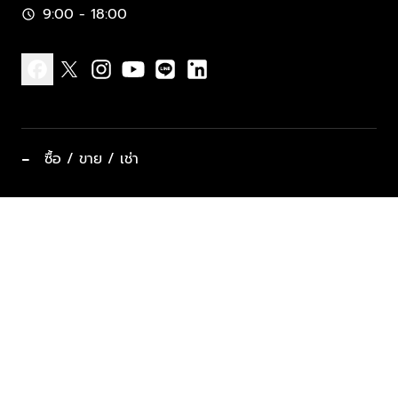
9:00 - 18:00
schedule
facebook
x
instagram
youtube
line
linkedin
−
ซื้อ / ขาย / เช่า
ทำเลแนะนำ บ้านและคอนโด
ซื้ออสังหาฯ
ฝากขาย / ฝากเช่า
keyboard_arrow_down
ประเภทอสังหาริมทรัพย์ยอดนิยม
ที่พักตากอากาศ