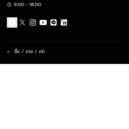
9:00 - 18:00
schedule
facebook
x
instagram
youtube
line
linkedin
−
ซื้อ / ขาย / เช่า
ทำเลแนะนำ บ้านและคอนโด
ซื้ออสังหาฯ
ฝากขาย / ฝากเช่า
keyboard_arrow_down
ประเภทอสังหาริมทรัพย์ยอดนิยม
ที่พักตากอากาศ