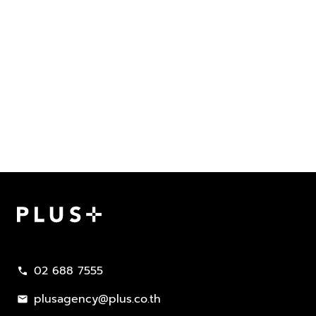
Plus Property
02 688 7555
call
plusagency@plus.co.th
mail