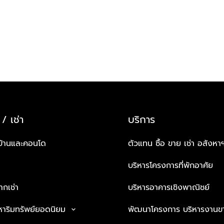
 / เช่า
บริการ
บ้านและคอนโด
ตัวแทน ซื้อ ขาย เช่า อสังหา
บริหารโครงการที่พักอาศัย
กเช่า
บริหารอาคารเชิงพาณิชย์
หาริมทรัพย์ยอดนิยม
พัฒนาโครงการ บริหารงานข
keyboard_arrow_down