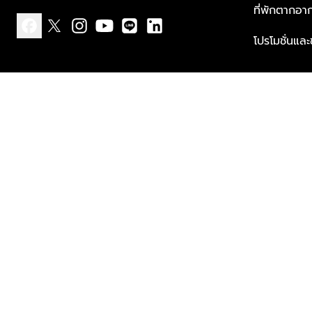
ที่พักตากอา
โปรโมชั่นแล
facebook
x
instagram
youtube
line
linkedin
แบบแจ้งเกี่ยวกับข้อมูลส่วนบุคคล
ข้อกำหนดและเงื่อนไข