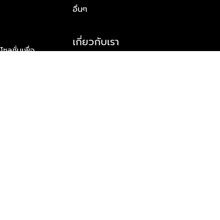
อื่นๆ
เกี่ยวกับเรา
ูชั่นเพื่อ
รู้จักพลัส พร็อพเพอร์ตี้
าร์ทเนอร์
รางวัลและความสำเร็จ
ข้อมูลติดต่อ
© 2026 บริษัท พลัส พร็อพเพอร์ตี้ จำกัด สงวนลิขสิทธิ์ทุกประการ