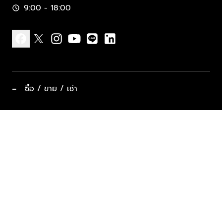
9:00 - 18:00
schedule
facebook
x
instagram
youtube
line
linkedin
−
ซื้อ / ขาย / เช่า
ทำเลแนะนำ บ้านและคอนโด
ซื้ออสังหาฯ
ฝากขาย / ฝากเช่า
keyboard_arrow_down
ประเภทอสังหาริมทรัพย์ยอดนิยม
ที่พักตากอากาศ