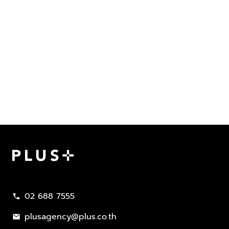
Plus Property
02 688 7555
call
plusagency@plus.co.th
mail