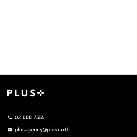
Plus Property
02 688 7555
call
plusagency@plus.co.th
mail