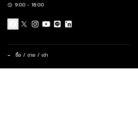
9:00 - 18:00
schedule
facebook
x
instagram
youtube
line
linkedin
−
ซื้อ / ขาย / เช่า
ทำเลแนะนำ บ้านและคอนโด
ซื้ออสังหาฯ
ฝากขาย / ฝากเช่า
keyboard_arrow_down
ประเภทอสังหาริมทรัพย์ยอดนิยม
ที่พักตากอากาศ