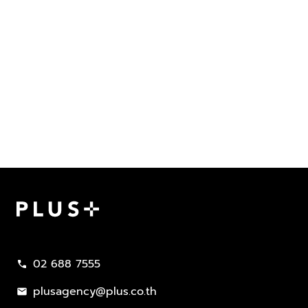
Plus Property
02 688 7555
call
plusagency@plus.co.th
mail