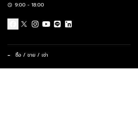
9:00 - 18:00
schedule
facebook
x
instagram
youtube
line
linkedin
−
ซื้อ / ขาย / เช่า
ทำเลแนะนำ บ้านและคอนโด
ซื้ออสังหาฯ
ฝากขาย / ฝากเช่า
keyboard_arrow_down
ประเภทอสังหาริมทรัพย์ยอดนิยม
ที่พักตากอากาศ