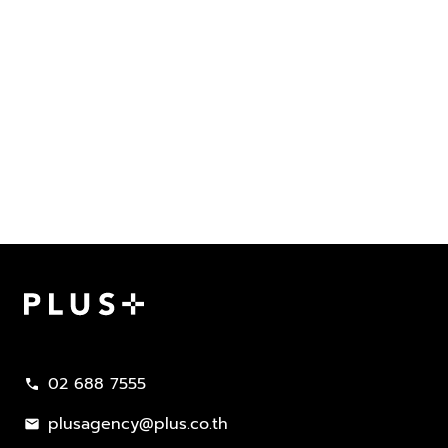
Plus Property
02 688 7555
call
plusagency@plus.co.th
mail