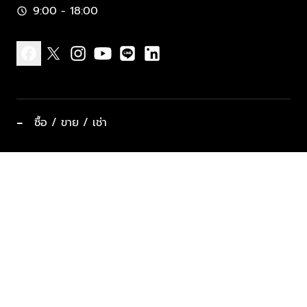
9:00 - 18:00
schedule
facebook
x
instagram
youtube
line
linkedin
−
ซื้อ / ขาย / เช่า
ทำเลแนะนำ บ้านและคอนโด
ซื้ออสังหาฯ
ฝากขาย / ฝากเช่า
keyboard_arrow_down
ประเภทอสังหาริมทรัพย์ยอดนิยม
ที่พักตากอากาศ