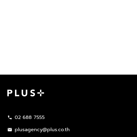
Plus Property
02 688 7555
call
plusagency@plus.co.th
mail