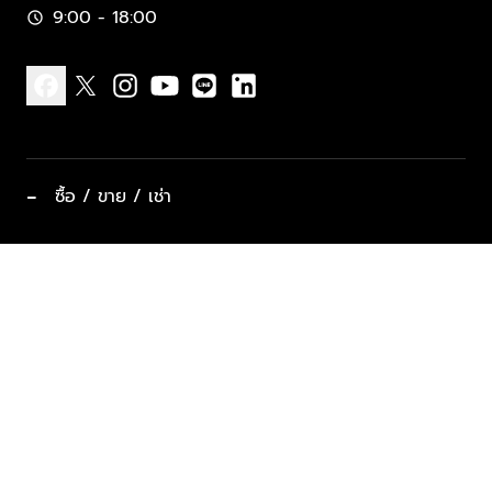
9:00 - 18:00
schedule
facebook
x
instagram
youtube
line
linkedin
−
ซื้อ / ขาย / เช่า
ทำเลแนะนำ บ้านและคอนโด
ซื้ออสังหาฯ
ฝากขาย / ฝากเช่า
keyboard_arrow_down
ประเภทอสังหาริมทรัพย์ยอดนิยม
ที่พักตากอากาศ