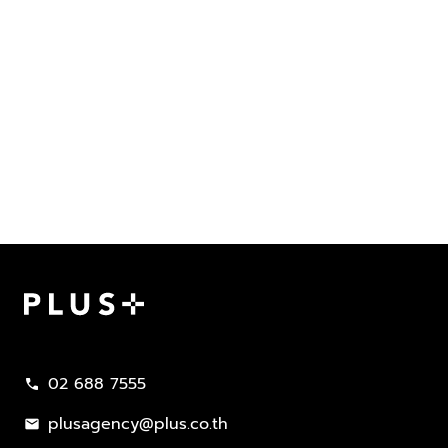
Plus Property
02 688 7555
call
plusagency@plus.co.th
mail