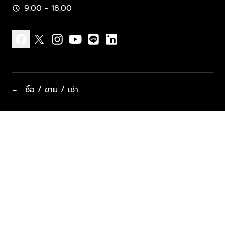
9:00 - 18:00
schedule
facebook
x
instagram
youtube
line
linkedin
−
ซื้อ / ขาย / เช่า
ทำเลแนะนำ บ้านและคอนโด
ซื้ออสังหาฯ
ฝากขาย / ฝากเช่า
keyboard_arrow_down
ประเภทอสังหาริมทรัพย์ยอดนิยม
ที่พักตากอากาศ