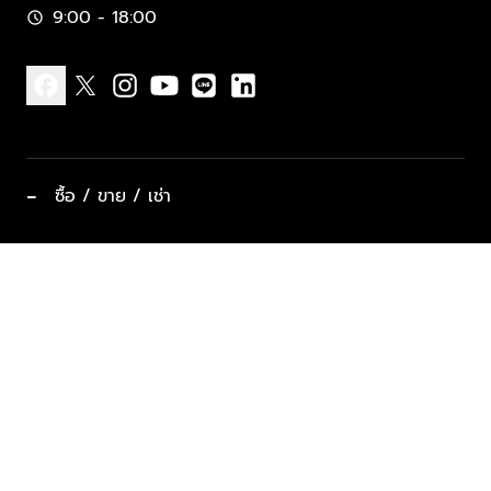
9:00 - 18:00
schedule
facebook
x
instagram
youtube
line
linkedin
−
ซื้อ / ขาย / เช่า
ทำเลแนะนำ บ้านและคอนโด
ซื้ออสังหาฯ
ฝากขาย / ฝากเช่า
keyboard_arrow_down
ประเภทอสังหาริมทรัพย์ยอดนิยม
ที่พักตากอากาศ