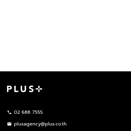
Plus Property
02 688 7555
call
plusagency@plus.co.th
mail