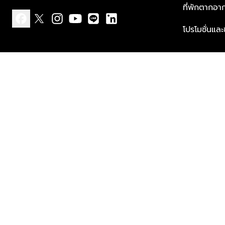
ที่พักตากอา
โปรโมชั่นแล
facebook
x
instagram
youtube
line
linkedin
แบบแจ้งเกี่ยวกับข้อมูลส่วนบุคคล
ข้อกำหนดและเงื่อนไข