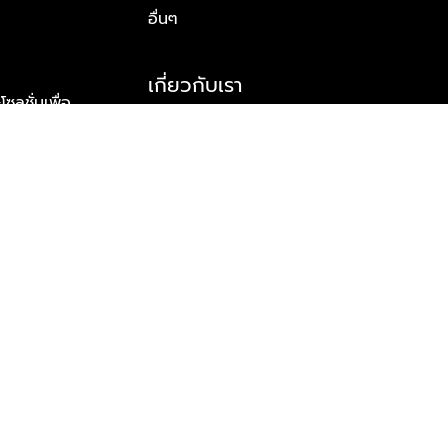
อื่นๆ
เกี่ยวกับเรา
ูชั่นเพื่อ
รู้จักพลัส พร็อพเพอร์ตี้
าร์ทเนอร์
รางวัลและความสำเร็จ
ข้อมูลติดต่อ
© 2026 บริษัท พลัส พร็อพเพอร์ตี้ จำกัด สงวนลิขสิทธิ์ทุกประการ