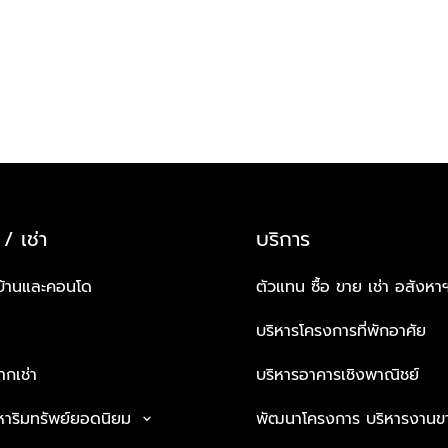
 / เช่า
บริการ
บ้านและคอนโด
ตัวแทน ซื้อ ขาย เช่า อสังหา
บริหารโครงการที่พักอาศัย
กเช่า
บริหารอาคารเชิงพาณิชย์
หาริมทรัพย์ยอดนิยม
พัฒนาโครงการ บริหารงานข
keyboard_arrow_down