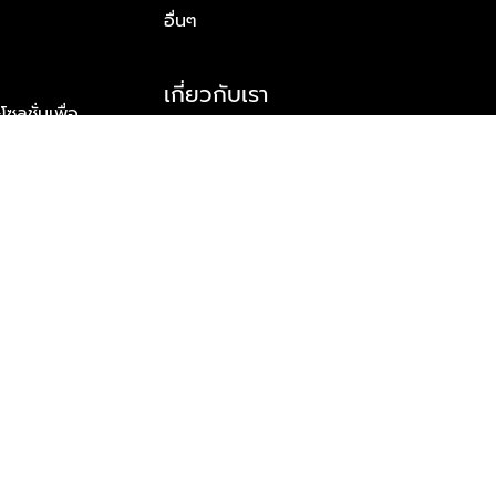
อื่นๆ
เกี่ยวกับเรา
ูชั่นเพื่อ
รู้จักพลัส พร็อพเพอร์ตี้
าร์ทเนอร์
รางวัลและความสำเร็จ
ข้อมูลติดต่อ
© 2026 บริษัท พลัส พร็อพเพอร์ตี้ จำกัด สงวนลิขสิทธิ์ทุกประการ