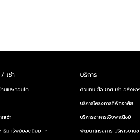
 / เช่า
บริการ
บ้านและคอนโด
ตัวแทน ซื้อ ขาย เช่า อสังหา
บริหารโครงการที่พักอาศัย
กเช่า
บริหารอาคารเชิงพาณิชย์
หาริมทรัพย์ยอดนิยม
พัฒนาโครงการ บริหารงานข
keyboard_arrow_down