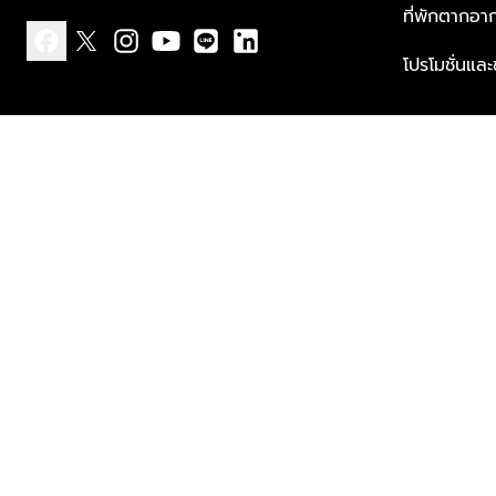
ที่พักตากอา
โปรโมชั่นแล
facebook
x
instagram
youtube
line
linkedin
แบบแจ้งเกี่ยวกับข้อมูลส่วนบุคคล
ข้อกำหนดและเงื่อนไข