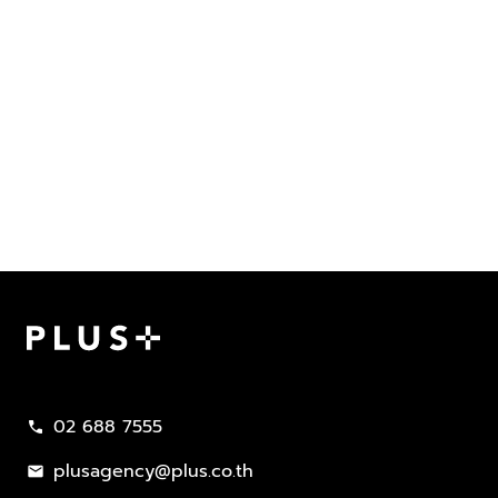
Plus Property
02 688 7555
call
plusagency@plus.co.th
mail