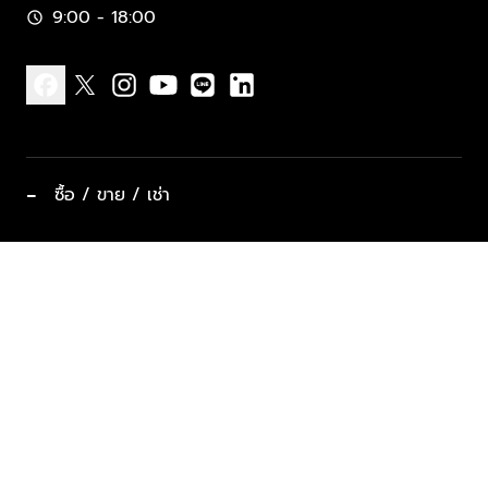
9:00 - 18:00
schedule
facebook
x
instagram
youtube
line
linkedin
−
ซื้อ / ขาย / เช่า
ทำเลแนะนำ บ้านและคอนโด
ซื้ออสังหาฯ
ฝากขาย / ฝากเช่า
keyboard_arrow_down
ประเภทอสังหาริมทรัพย์ยอดนิยม
ที่พักตากอากาศ