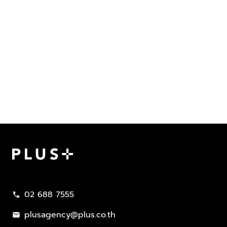
Plus Property
02 688 7555
call
plusagency@plus.co.th
mail