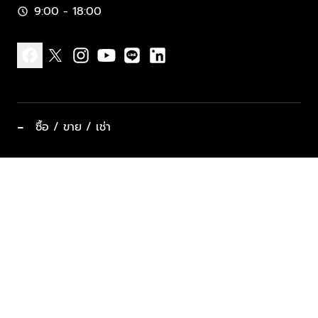
9:00 - 18:00
schedule
facebook
x
instagram
youtube
line
linkedin
−
ซื้อ / ขาย / เช่า
ทำเลแนะนำ บ้านและคอนโด
ซื้ออสังหาฯ
ฝากขาย / ฝากเช่า
keyboard_arrow_down
ประเภทอสังหาริมทรัพย์ยอดนิยม
ที่พักตากอากาศ