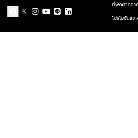
ที่พักตากอา
โปรโมชั่นแล
facebook
x
instagram
youtube
line
linkedin
แบบแจ้งเกี่ยวกับข้อมูลส่วนบุคคล
ข้อกำหนดและเงื่อนไข