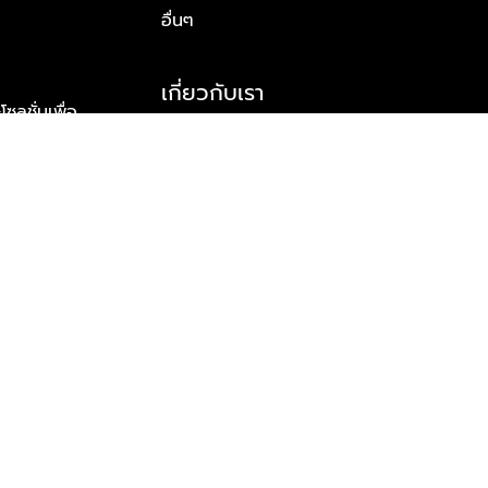
อื่นๆ
เกี่ยวกับเรา
ูชั่นเพื่อ
รู้จักพลัส พร็อพเพอร์ตี้
าร์ทเนอร์
รางวัลและความสำเร็จ
ข้อมูลติดต่อ
© 2026 บริษัท พลัส พร็อพเพอร์ตี้ จำกัด สงวนลิขสิทธิ์ทุกประการ