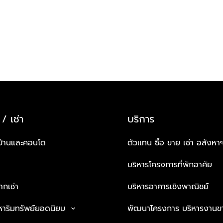
 / เช่า
บริการ
บ้านและคอนโด
ตัวแทน ซื้อ ขาย เช่า อสังหา
บริหารโครงการที่พักอาศัย
กเช่า
บริหารอาคารเชิงพาณิชย์
หาริมทรัพย์ยอดนิยม
พัฒนาโครงการ บริหารงานข
keyboard_arrow_down