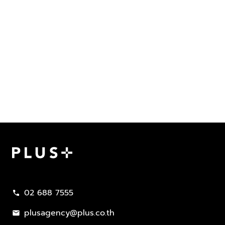
Plus Property
02 688 7555
call
plusagency@plus.co.th
mail