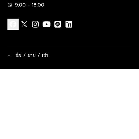
9:00 - 18:00
schedule
facebook
x
instagram
youtube
line
linkedin
−
ซื้อ / ขาย / เช่า
ทำเลแนะนำ บ้านและคอนโด
ซื้ออสังหาฯ
ฝากขาย / ฝากเช่า
keyboard_arrow_down
ประเภทอสังหาริมทรัพย์ยอดนิยม
ที่พักตากอากาศ