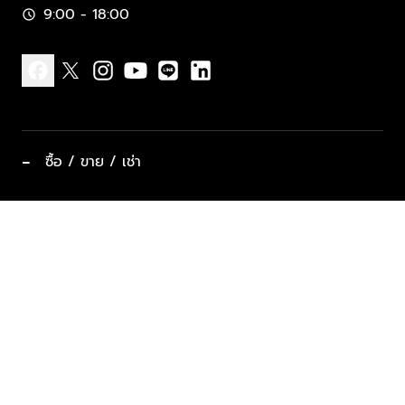
9:00 - 18:00
schedule
facebook
x
instagram
youtube
line
linkedin
−
ซื้อ / ขาย / เช่า
ทำเลแนะนำ บ้านและคอนโด
ซื้ออสังหาฯ
ฝากขาย / ฝากเช่า
keyboard_arrow_down
ประเภทอสังหาริมทรัพย์ยอดนิยม
ที่พักตากอากาศ