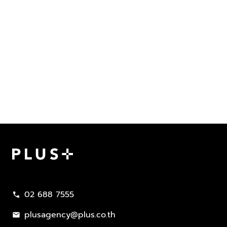
Plus Property
02 688 7555
call
plusagency@plus.co.th
mail