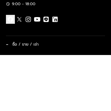
9:00 - 18:00
schedule
facebook
x
instagram
youtube
line
linkedin
−
ซื้อ / ขาย / เช่า
ทำเลแนะนำ บ้านและคอนโด
ซื้ออสังหาฯ
ฝากขาย / ฝากเช่า
keyboard_arrow_down
ประเภทอสังหาริมทรัพย์ยอดนิยม
ที่พักตากอากาศ