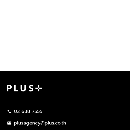
Plus Property
02 688 7555
call
plusagency@plus.co.th
mail