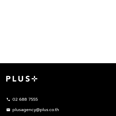
Plus Property
02 688 7555
call
plusagency@plus.co.th
mail