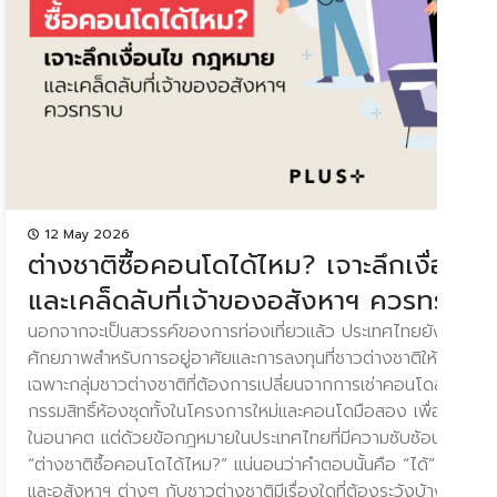
12 May 2026
วอย่างไร
ต่างชาติซื้อคอนโดได้ไหม? เจาะลึกเงื่อน
และเคล็ดลับที่เจ้าของอสังหาฯ ควรทราบ
ำงานที่กำลังมอง
นอกจากจะเป็นสวรรค์ของการท่องเที่ยวแล้ว ประเทศไทยยังมีทำเลอสั
้เช่าคอนโดสุขุมวิท มา
ศักยภาพสำหรับการอยู่อาศัยและการลงทุนที่ชาวต่างชาติให้ความสน
จซื้อและผ่อนคอนโดนั้น
เฉพาะกลุ่มชาวต่างชาติที่ต้องการเปลี่ยนจากการเช่าคอนโดสุขุมวิท ม
ี่ถูกใจ แต่ยังหมายถึง
กรรมสิทธิ์ห้องชุดทั้งในโครงการใหม่และคอนโดมือสอง เพื่อการอยู
าศัยความรู้ ความเข้าใจ
ในอนาคต แต่ด้วยข้อกฎหมายในประเทศไทยที่มีความซับซ้อน ทำให้
้ พลัสฯ จะพาคุณไปเจาะ
“ต่างชาติซื้อคอนโดได้ไหม?” แน่นอนว่าคำตอบนั้นคือ “ได้” แต่ใน
รให้พร้อม วิธี
และอสังหาฯ ต่างๆ กับชาวต่างชาติมีเรื่องใดที่ต้องระวังบ้าง ในบทค