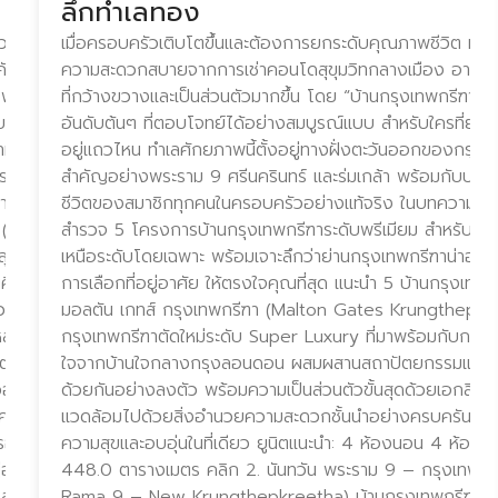
ลึกทำเลทอง
ดวกสบายในการเดินทาง” และ
เมื่อครอบครัวเติบโตขึ้นและต้องการยกระดับคุณภาพชีวิต หลายค
ที่ทำให้ผู้อยู่อาศัยเกิด
ความสะดวกสบายจากการเช่าคอนโดสุขุมวิทกลางเมือง อาจต้องเ
ไฟฟ้า VS คอนโดติดห้าง
ที่กว้างขวางและเป็นส่วนตัวมากขึ้น โดย “บ้านกรุงเทพกรีฑา” ก็
รูปแบบนี้มอบประสบการณ์การ
อันดับต้นๆ ที่ตอบโจทย์ได้อย่างสมบูรณ์แบบ สำหรับใครที่ยังส
ามนี้ พลัสฯ จะพาไปเจาะลึก
อยู่แถวไหน ทำเลศักยภาพนี้ตั้งอยู่ทางฝั่งตะวันออกของกรุงเท
การที่น่าสนใจ ติดทั้ง
สำคัญอย่างพระราม 9 ศรีนครินทร์ และร่มเกล้า พร้อมกับบรรยาก
าศัยในทำเลที่เหมาะสมกับ
ชีวิตของสมาชิกทุกคนในครอบครัวอย่างแท้จริง ในบทความนี้
4 (Via 34) เวีย 34 เป็นคอน
สำรวจ 5 โครงการบ้านกรุงเทพกรีฑาระดับพรีเมียม สำหรับไลฟ์ส
สุขุมวิท 34 โดดเด่นด้วย
เหนือระดับโดยเฉพาะ พร้อมเจาะลึกว่าย่านกรุงเทพกรีฑาน่าอยู่จ
ปะและฟังก์ชันอย่าง
การเลือกที่อยู่อาศัย ให้ตรงใจคุณที่สุด แนะนำ 5 บ้านกรุงเทพกร
วาย แต่ยังคงเชื่อมต่อความ
มอลตัน เกทส์ กรุงเทพกรีฑา (Malton Gates Krungthep Kre
ล่อ และแหล่งไลฟ์สไตล์
กรุงเทพกรีฑาตัดใหม่ระดับ Super Luxury ที่มาพร้อมกับการ
ูนิตแนะนำ: 2 ห้องนอน 2
ใจจากบ้านใจกลางกรุงลอนดอน ผสมผสานสถาปัตยกรรมแบบคลาส
วอทโทร บาย แสนสิริ
ด้วยกันอย่างลงตัว พร้อมความเป็นส่วนตัวขั้นสุดด้วยเอกสิทธิ์เ
คอนโด High Rise ระดับ
แวดล้อมไปด้วยสิ่งอำนวยความสะดวกชั้นนำอย่างครบครัน เพื่อ
กแบบที่หรูหรา ใช้วัสดุ
ความสุขและอบอุ่นในที่เดียว ยูนิตแนะนำ: 4 ห้องนอน 4 ห้องน้ำ
ยู่อาศัยในโครงการ มอบ
448.0 ตารางเมตร คลิก 2. นันทวัน พระราม 9 – กรุงเทพกร
คอมมูนิตีมอลล์ชั้นนำ
Rama 9 – New Krungthepkreetha) บ้านกรุงเทพกรีฑาระดั