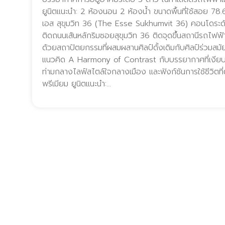
ยูนิตแนะนำ: 2 ห้องนอน 2 ห้องน้ำ ขนาดพื้นที่ใช้สอย 78
เอส สุขุมวิท 36 (The Esse Sukhumvit 36) คอนโดระดับ 
ติดถนนเส้นหลักริมซอยสุขุมวิท 36 ติดจุดขึ้นสถานีรถไฟ
ด้วยสถาปัตยกรรมที่ผสมผสานศิลป์ดั้งเดิมกับศิลป์ร่วมสมั
แนวคิด A Harmony of Contrast กับบรรยากาศที่เงีย
ท่ามกลางไลฟ์สไตล์ใจกลางเมือง และฟังก์ชันการใช้ชีวิตที่
พรีเมียม ยูนิตแนะนำ:…