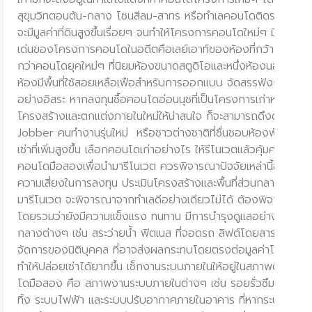
Eclectic ที่เรียบหรู
สุขุมวิทตอนต้น-กลาง โซนสีลม-สาทร หรือทำเลคอนโดติดรถไฟฟ้าสถ
่านใจกลางเมืองและ
จะมีมูลค่าที่ดินสูงขึ้นเรื่อยๆ จนทำให้โครงการคอนโดใหม่ๆ มีราคาที่ส
ะดวกภายในโครงการ
เด่นของโครงการคอนโดในอดีตคือเลย์เอาท์ของห้องที่กว้างขวาง ม
้งโครงการ ให้
กว่าคอนโดยุคใหม่ๆ ที่นิยมห้องขนาดสตูดิโอและหนึ่งห้องนอนเป็นหล
ว ยูนิตแนะนำ: 4 ห้อง
ห้องมีพื้นที่ใช้สอยเหลือเฟือสำหรับการออกแบบ จัดสรรฟังก์ชัน แล
เศรษฐสิริ
อย่างอิสระ หากลงทุนซื้อคอนโดอ่อนนุชที่เป็นโครงการเก่าหลักสิบ
านเดี่ยวกรุงเทพกรีฑา
โครงสร้างและตกแต่งภายในใหม่ให้น่าสนใจ ก็จะสามารถดึงดูดทั้งกลุ่มผู้
รู้สึกที่ผ่อนคลายตลอด
Jobber คนทำงานรุ่นใหม่ หรือชาวต่างชาติที่ชื่นชอบห้องพักดีไซน
ำนวยความสะดวกที่ครบ
เช่าที่เพิ่มสูงขึ้น เลือกคอนโดเก่าอย่างไร ให้รีโนเวตแล้วคุ้มค่าที่สุด ก
ี่ตั้งที่สามารถเชื่อม
คอนโดมือสองเพื่อนำมารีโนเวต ควรพิจารณาปัจจัยเหล่านี้อย่างร
็นถนนกรุงเทพกรีฑา
ความเสี่ยงในการลงทุน ประเมินโครงสร้างและพื้นที่ส่วนกลาง การ
นำ: 4 ห้องนอน 5
มารีโนเวต จะพิจารณาจากทำเลดีอย่างเดียวไม่ได้ ต้องพิจารณาโ
ิ กรุงเทพกรีฑา
โดยรวมว่ายังมีความแข็งแรง ทนทาน มีการบำรุงดูแลอย่างต่อเนื่อง 
กลางต่างๆ เช่น สระว่ายน้ำ ฟิตเนส ที่จอดรถ ลิฟต์โดยสาร ไปจนถ
จัดการของนิติบุคคล ที่อาจส่งผลกระทบโดยตรงต่อมูลค่าโดยรวมข
ทำให้ปล่อยเช่าได้ยากขึ้น เช็กงานระบบภายในให้อยู่ในสภาพดี ปั
โดมือสอง คือ สภาพงานระบบภายในต่างๆ เช่น รอยรั่วซึม สภาพท่อ
ทิ้ง ระบบไฟฟ้า และระบบปรับอากาศภายในอาคาร ที่หากระบบเหล่านี้