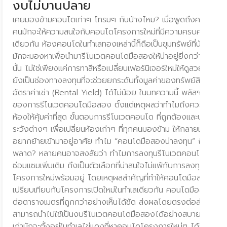
งบไม่บานปลาย
นที่เคยคุ้นชินกับ
เคยมองข้ามคอนโดเก่าๆ โทรมๆ กันบ้างไหม? เมื่อพูดถึงคอนโดมิเน
ริ่มมองหาที่อยู่อาศัย
คนมักจะให้ความสนใจกับคอนโดโครงการใหม่ที่มีความครบครันรอบ
ถือเป็นหนึ่งในตัวเลือก
เดียวกัน ห้องคอนโดในทำเลทองเหล่านี้ก็ถือเป็นขุมทรัพย์ที่นักลงทุ
งสัยว่ากรุงเทพกรีฑา
มักจะมองหาเพื่อนำมารีโนเวตคอนโดมือสองให้น่าอยู่ยิ่งกว่าเดิม ซ
พฯ เชื่อมต่อเส้นทาง
นั้น ไม่ใช่เพียงแค่การทาสีหรือเปลี่ยนเฟอร์นิเจอร์ใหม่ให้ดูสวยงามสะอ
าศที่เอื้อต่อการใช้
ยังเป็นช่องทางลงทุนที่จะช่วยยกระดับทั้งมูลค่าของทรัพย์สิน (Cap
 พลัสฯ จะพาคุณไป
อัตราค่าเช่า (Rental Yield) ได้ไม่น้อย ในบทความนี้ พลัสฯ จะพาไ
ไตล์การอยู่อาศัยที่
ของการรีโนเวตคอนโดมือสอง ตั้งแต่เหตุผลว่าทำไมถึงควรลงทุน วิธ
ริงไหม และเคล็ดลับใน
ห้องให้คุ้มค่าที่สุด ขั้นตอนการรีโนเวตคอนโด ที่ถูกต้องและปลอดภ
ีฑาระดับพรีเมียม 1.
ระวังต่างๆ เพื่อเปลี่ยนห้องเก่าๆ ที่ทุกคนมองข้าม ให้กลายเป็นห้อง
etha) บ้านเดี่ยว
อยากย้ายเข้ามาอยู่อาศัย ทำไม “คอนโดมือสองน่าลงทุน” ถึงเป็นโ
ออกแบบที่ได้แรงบันดาล
พลาด? หลายคนอาจสงสัยว่า ทำไมการลงทุนรีโนเวตคอนโดมือสองที
สิกและโมเดิร์นเข้า
ซ่อมแซมเพิ่มเติม ถึงเป็นตัวเลือกที่น่าสนใจไม่แพ้กับการลงทุนในค
พียง 49 ยูนิตเท่านั้น
โครงการใหม่พร้อมอยู่ โดยเหตุผลสำคัญที่ทำให้คอนโดมือสองน่าลงทุน
คุณภาพชีวิตที่มีแต่
เปรียบเทียบกับโครงการเปิดใหม่ในทำเลเดียวกัน คอนโดมือสอง มัก
 ขนาดพื้นที่ใช้สอย
ต่อตารางเมตรที่ถูกกว่าอย่างเห็นได้ชัด ส่งผลโดยตรงต่อส่วนต่างก
ีฑาตัดใหม่ (Nantawan
สามารถนำไปใช้เป็นงบรีโนเวตคอนโดมือสองได้อย่างสบายๆ โครง
บคฤหาสน์หรู สะท้อน
เก่ามักจะตั้งอยู่ในทำเลไข่แดงที่หาคอนโดโครงการใหม่ๆ ได้ยากในปัจ