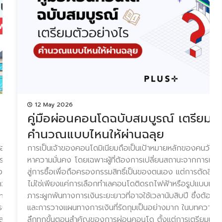
12 May 2026
 ด้วยการรี
คู่มือผ่อนคอนโดฉบับสมบูรณ์ เตรียมตั
คำนวณแบบไหนให้ผ่านฉลุย
ข้อดีอย่างไร? สำหรับ
การเป็นเจ้าของคอนโดมิเนียมถือเป็นเป้าหมายหลักของคนวัยท
เราพร้อมกับคนรู้ใจ มาพร้อม
หาความมั่นคง โดยเฉพาะผู้ที่ต้องการเปลี่ยนสถานะจากการเป็นผู
เราช่วยสรรหาให้ลูกค้าเมื่อ
สู่การซื้อเพื่อถือครองกรรมสิทธิ์เป็นของตนเอง แต่การตัดสินใ
ามที่เป็นลูกค้ากับพลัสฯ มา
ไม่ใช่เพียงแค่การเลือกทำเลคอนโดติดรถไฟฟ้าหรือรูปแบบห้องท
nce) และขอกู้ร่วมไปในตัว
ภาระผูกพันทางการเงินระยะยาวที่อาจใช้เวลานับสิบปี ซึ่งต้องอ
าคารที่ให้ข้อมูลในราย
และการวางแผนทางการเงินที่รัดกุมเป็นอย่างมาก ในบทความนี
ูกค้าซึ่งเป็นฝ่ายชายนั้นได้
ลึกทุกขั้นตอนสำคัญของการผ่อนคอนโด ตั้งแต่การเตรียมเอกสา