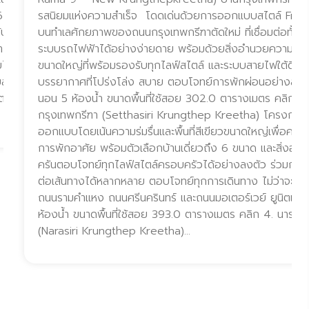
.67 ตารางเมตร คลิก 3. ดิ
รสนิยมแห่งความสำเร็จ โดดเด่นด้วยการออกแบบสไตล์ French 
Super Luxury ที่ตั้งอยู่
บนทำเลศักยภาพของถนนกรุงเทพกรีฑาตัดใหม่ ที่เชื่อมต่อทั้งย
ฟ้า BTS ทองหล่อ โดดเด่น
ระบบรถไฟฟ้าได้อย่างง่ายดาย พร้อมด้วยสิ่งอำนวยความส
ยได้อย่างลงตัว ภายใต้
ขนาดใหญ่ที่พร้อมรองรับทุกไลฟ์สไตล์ และระบบสายไฟใต้ดินทั
บสงบ การออกแบบที่หรูหรา
บรรยากาศที่โปร่งโล่ง สบาย ตอบโจทย์การพักผ่อนอย่างลงตั
ตอบโจทย์ผู้อยู่อาศัยระดับ
นอน 5 ห้องน้ำ ขนาดพื้นที่ใช้สอย 302.0 ตารางเมตร คลิก 3. 
กรุงเทพกรีฑา (Setthasiri Krungthep Kreetha) โครงการบ้
ออกแบบโดยเน้นความร่มรื่นและพื้นที่สีเขียวขนาดใหญ่เพื่อความ
การพักอาศัย พร้อมตัวเลือกบ้านเดี่ยวถึง 6 ขนาด และสิ่งอ
ครันตอบโจทย์ทุกไลฟ์สไตล์ครอบครัวได้อย่างลงตัว ร่วมกับทำเลท
ต่อเส้นทางได้หลากหลาย ตอบโจทย์ทุกการเดินทาง ไม่ว่าจะเป
ถนนรามคำแหง ถนนศรีนครินทร์ และถนนมอเตอร์เวย์ ยูนิตแนะ
ห้องน้ำ ขนาดพื้นที่ใช้สอย 393.0 ตารางเมตร คลิก 4. นาราสิร
(Narasiri Krungthep Kreetha)…