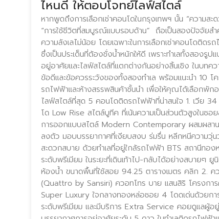
ไหนดี ให้ตอบโจทย์ไลฟ์สไตล์
หากพูดถึงการเลือกเช่าคอนโดในกรุงเทพฯ นั้น “ความสะ
“การใช้ชีวิตที่สมบูรณ์แบบรอบด้าน” ถือเป็นสองปัจจัยสำคัญ
ความลังเลไม่น้อย โดยเฉพาะในการเลือกเช่าคอนโดติดรถ
ซึ่งเป็นประเด็นที่ต้องชั่งน้ำหนักให้ดี เพราะทำเลทั้งสอง
อยู่อาศัยและไลฟ์สไตล์ที่แตกต่างกันอย่างสิ้นเชิง ในบทคว
ข้อดีและข้อควรระวังของทั้งสองทำเล พร้อมแนะนำ 10 โครง
รถไฟฟ้าและห้างสรรพสินค้าชั้นนำ เพื่อให้คุณได้เลือกพักอ
ไลฟ์สไตล์ที่สุด 5 คอนโดติดรถไฟฟ้าที่น่าสนใจ 1. เวีย 3
โด Low Rise สไตล์บูทีค ที่เน้นความเป็นส่วนตัวสูงในซอย
การออกแบบสไตล์ Modern Contemporary ผสมผสานศิล
ลงตัว มอบบรรยากาศที่เงียบสงบ ร่มรื่น หลีกหนีความวุ่น
สะดวกสบาย ด้วยทำเลที่อยู่ใกล้รถไฟฟ้า BTS สถานีทองห
ระดับพรีเมียม ในระยะที่เดินเท้าไป-กลับได้อย่างสบายๆ ย
ห้องน้ำ ขนาดพื้นที่ใช้สอย 94.25 ตารางเมตร คลิก 2. ค
(Quattro by Sansiri) ควอทโทร บาย แสนสิริ โครงการ
Super Luxury ใจกลางทองหล่อซอย 4 โดดเด่นด้วยการออ
ระดับพรีเมียม และมีบริการ Extra Service คอยดูแลผู้อ
บรรยากาศการอยู่อาศัยระดับ 5 ดาว ในทำเลติดรถไฟฟ้าและ